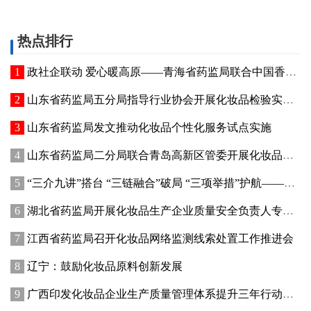
热点排行
政社企联动 爱心暖高原——青海省药监局联合中国香料香精化妆品工业协会开展公益捐赠活动
山东省药监局五分局指导行业协会开展化妆品检验实操专项培训
山东省药监局发文推动化妆品个性化服务试点实施
山东省药监局二分局联合青岛高新区管委开展化妆品新原料注册备案赋能专题交流活动
“三介九讲”搭台 “三链融合”破局 “三项举措”护航——青海高原特色化妆品原料产业迈出实质性步伐
湖北省药监局开展化妆品生产企业质量安全负责人专题培训暨现场观摩活动
江西省药监局召开化妆品网络监测线索处置工作推进会
辽宁：鼓励化妆品原料创新发展
广西印发化妆品企业生产质量管理体系提升三年行动方案