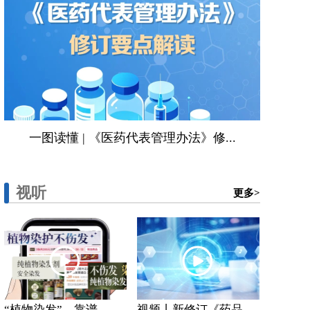
一图读懂 | 《医药代表管理办法》修...
视听
更多>
“植物染发”，靠谱...
视频丨新修订《药品...