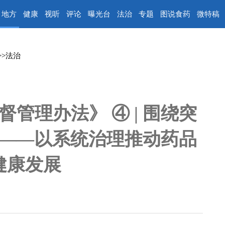
地方
健康
视听
评论
曝光台
法治
专题
图说食药
微特稿
>>
法治
管理办法》 ④ | 围绕突
——以系统治理推动药品
健康发展