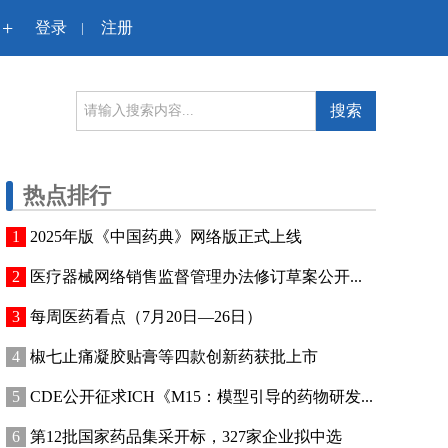
+
登录
注册
|
搜索
热点排行
2025年版《中国药典》网络版正式上线
医疗器械网络销售监督管理办法修订草案公开...
每周医药看点（7月20日—26日）
椒七止痛凝胶贴膏等四款创新药获批上市
CDE公开征求ICH《M15：模型引导的药物研发...
第12批国家药品集采开标，327家企业拟中选