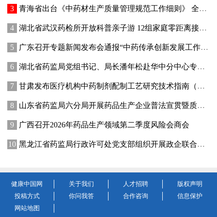
青海省出台《中药材生产质量管理规范工作细则》 全面强化中药材质量源头管控
湖北省武汉药检所开放科普亲子游 12组家庭零距离接触药品检验
广东召开专题新闻发布会通报“中药传承创新发展工作成效”
湖北省药监局党组书记、局长潘年松赴华中分中心专题调研全面从严治党工作 强调以高质量党建引领药监事业行稳致远
甘肃发布医疗机构中药制剂配制工艺研究技术指南（试行）
山东省药监局六分局开展药品生产企业普法宣贯暨质量管理提升座谈交流活动
广西召开2026年药品生产领域第二季度风险会商会
黑龙江省药监局行政许可处党支部组织开展政企联合主题党日活动
健康中国网
关于我们
人才招聘
版权声明
投稿方式
你问我答
合作咨询
信息保护
网站地图