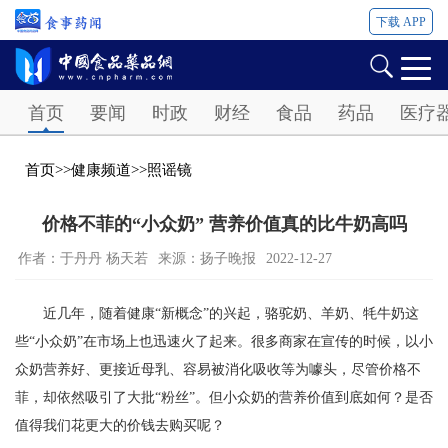
下载 APP
Password
首页
要闻
时政
财经
食品
药品
医疗
首页
>>
健康频道
>>
照谣镜
价格不菲的“小众奶” 营养价值真的比牛奶高吗
作者：于丹丹 杨天若
来源：扬子晚报
2022-12-27
近几年，随着健康“新概念”的兴起，骆驼奶、羊奶、牦牛奶这
些“小众奶”在市场上也迅速火了起来。很多商家在宣传的时候，以小
众奶营养好、更接近母乳、容易被消化吸收等为噱头，尽管价格不
菲，却依然吸引了大批“粉丝”。但小众奶的营养价值到底如何？是否
值得我们花更大的价钱去购买呢？