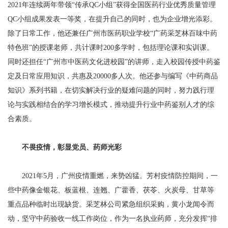
2021年连续两年带领“传承QC小组”获得全国医药行业优秀质量管理
QC小组成果发表一等奖，在提升自己的同时，也为企业增光添彩。
除了日常工作，他还兼任广州市医药职业学校“广药采芝林百味中药
特色班”的授课老师，共计课时200多学时，包括理论课和实训课。
同时还担任“广州市中医药文化进校园”的讲师，走入校园传授中药鉴
定及日常应用知识，共惠及20000多人次。他还参与编写《中药商品
知识》系列书籍，在切实解决行业的疑难问题的同时，努力践行理
论与实践相结合的学习增长模式，推动提升行业中药鉴别人才的综
合素质。
不畏疫情，彰显党员、药师光彩
2021年5月，广州疫情重燃，来势凶猛。芳村疫情防控期间，一
些中药像金银花、板蓝根、连翘、广藿香、茯苓、火炭母、甘草等
重点品种临时出现缺货。采芝林公司紧急组织采购，黄小龙闻令而
动，坚守中药验收一线工作岗位，作为一名执业药师，充分发挥“排