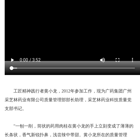
工匠精神践行者黄小龙，2012年参加工作，现为广药集团广州
采芝林药业有限公司质量管理部部长助理，采芝林药业科技质量党
支部书记。
“一刨一削，筒状的药用肉桂在黄小龙的手上立刻变成了薄薄的
长条状，香气新锐扑鼻，浅尝辣中带甜。黄小龙所在的质量管理