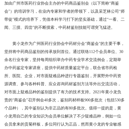
加由广州市医药行业协会主办的中药商品鉴别会（以下简称“商鉴
会”）的培训学习，在业内专家和学者的带领下，以及采芝林公司“师
带徒”模式的培养下，凭借本科学习打下的坚实基础，通过“一看、二
闻、三摸、四尝”的不断摸索，中药材鉴别技能可谓突飞猛进。
黄小龙作为广州医药行业协会中药材分会“商鉴会”的主要干事，
坚持将中药商品鉴别的传承放到首位。通过联络112个会员单位、30
余名行业专家，坚持每周组织举办中药专业学术交流例会，定期举
办中药鉴定专家讲座，提供中药材质量鉴定平台，联合省市药检
所、医院、企业，对市面疑难品种进行专题鉴别，开展野外中药资
源调查、参与各种科普、应众咨询药材鉴别方法等外出交流活动，
对市面上疑难品种的鉴别提供了有力的技术支持。2021年黄小龙负
责的“商鉴会”召开例会40多次，鉴别药材样板900多批次（包括530多
个品种），其中鉴别认为非正品的有80多批次。值得一提的是，黄
小龙用自己的专业知识为会员单位解决了不少疑难品种，例如一位
会员拿来的贡菊样板，多位同行认为正品，然而黄小龙的专业敏感