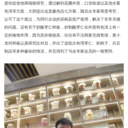
度却促使他再细致研究，通过解剖花瓣外形，口尝味道以及泡水看
色泽等方面，大胆提出这是掺伪品七月菊，随后众专家再度考究，
认可了这个观点，为同行企业的采购及投产使用，解决了非常关键
的问题。还有关于炒酸枣仁样板，炒制酸枣仁在外形和色泽上有一
定的掩饰作用，因为其价格较高，往往有不法商家充假售假，黄小
龙对样板认真研究比对后，作出了该批次有理枣仁、枳椇子、兵豆
制品等多种掺杂的情况，并且得到了与会专家会员的一致赞同。