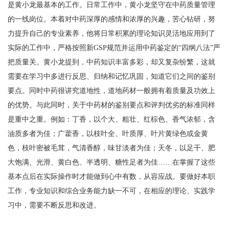
是黄小龙最基本的工作。日常工作中，黄小龙坚守在中药质量管理
的一线岗位。本着对中药深厚的感情和浓厚的兴趣，苦心钻研，努
力提升自己的专业素养，他将日常积累的理论知识灵活地应用到了
实际的工作中，严格按照新GSP规范并运用中药鉴定的“四纲八法”严
把质量关。黄小龙提到，中药知识丰富多彩，却又复杂纷繁，这就
需要在学习中多进行反思、归纳和记忆巩固，知道它们之间的鉴别
要点。同时中药很讲究道地性，道地药材一般拥有着质量及功效上
的优势。与此同时，关于中药材的鉴别要点和评判优劣的标准同样
是重中之重。例如：丁香，以个大、粗壮、红棕色、香气浓郁，含
油质多者为佳；广藿香，以枝叶全、叶质厚、叶片黄绿色或金黄
色，枝叶密被毛茸，气清香醇，味甘淡者为佳；天冬，以足干、肥
大饱满、光滑、黄白色、半透明、糖性足者为佳……在掌握了这些
基本点后在实际操作时才能做到心中有数，从容应战。要做好本职
工作，专业知识和综合业务能力缺一不可，在相应的理论、实践学
习中，需要不断反思和改进。