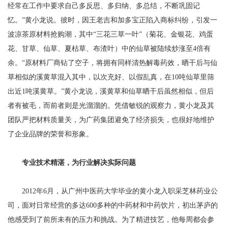
经常在工作中要求自己多反思、多归纳、多总结，不断巩固记
忆。”黄小龙说。彼时，因王老吉和加多宝正陷入商标纠纷，引发一
波凉茶原材料抢购潮，其中“三花三草一叶”（菊花、金银花、鸡蛋
花、甘草、仙草、夏枯草、布渣叶）中的仙草被陆续炒涨至4倍有
余。“原材料厂商钻了空子，将拥有同样清热解毒药效，晒干后与仙
草相似的溪黄草混入其中，以次充好、以假乱真，在10吨仙草里筛
出近1吨溪黄草。”黄小龙说，溪黄草和仙草晒干后虽然相似，但后
者有被毛，而前者则是光溜溜的。凭借敏锐的观察力，黄小龙及其
团队严把材料质量关，为广药集团避免了经济损失，也很好地维护
了企业品牌的荣誉和形象。
专业技术精湛，为行业解决实际问题
2012年6月，从广州中医药大学毕业的黄小龙入职采芝林药业公
司，面对日常经营的多达600多种的中药材和中药饮片，初出茅庐的
他感受到了前所未有的压力和挑战。为了精进技艺，他每周都会参