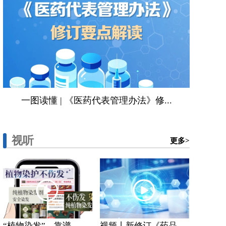
一图读懂 | 《医药代表管理办法》修...
视听
更多>
“植物染发”，靠谱...
视频丨新修订《药品...