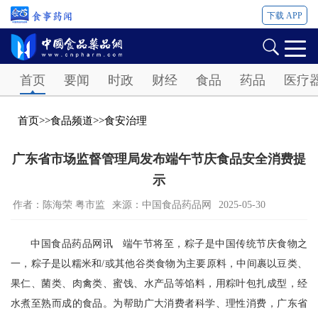
下载 APP
Password
首页
要闻
时政
财经
食品
药品
医疗
首页
>>
食品频道
>>
食安治理
广东省市场监督管理局发布端午节庆食品安全消费提
示
作者：陈海荣 粤市监
来源：中国食品药品网
2025-05-30
中国食品药品网讯 端午节将至，粽子是中国传统节庆食物之
一，粽子是以糯米和/或其他谷类食物为主要原料，中间裹以豆类、
果仁、菌类、肉禽类、蜜饯、水产品等馅料，用粽叶包扎成型，经
水煮至熟而成的食品。为帮助广大消费者科学、理性消费，广东省