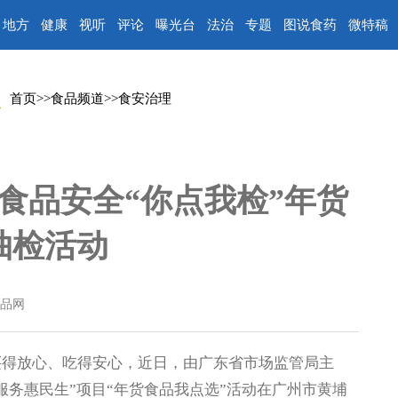
地方
健康
视听
评论
曝光台
法治
专题
图说食药
微特稿
首页
>>
食品频道
>>
食安治理
食品安全“你点我检”年货
抽检活动
品网
得放心、吃得安心，近日，由广东省市场监管局主
服务惠民生”项目“年货食品我点选”活动在广州市黄埔