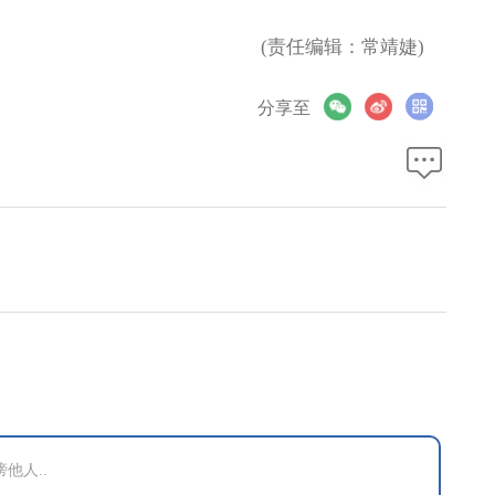
(责任编辑：常靖婕)
分享至