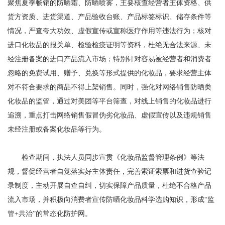
聚焦夏季畅销的防晒霜、防晒喷雾，主要核查经营者主体资格、供
货方资质、进货渠道、产品验收台账、产品标签标识、储存条件等
情况，严查夸大功效、虚假宣传或宣称医疗作用等违法行为；核对
进口化妆品的报关单、检验检疫证明等资料，杜绝无合法来源、未
经注册备案的进口产品流入市场；特别针对容易被经营者和消费者
忽略的免费试用、赠予、兑换等形式提供的化妆品，要求经营主体
对不符合要求的商品不得上架销售。同时，强化对网络销售防晒类
化妆品的监管，通过对美团等平台筛查，对线上销售的化妆品进行
追溯，重点打击网络销售假冒伪劣化妆品、虚假宣传以及违规销售
未经注册或备案化妆品等行为。
检查期间，执法人员同步宣贯《化妆品监督管理条例》等法
规，督促经营者自觉落实好主体责任，完善索证索票和进货查验记
录制度，主动开展自查自纠，切实保障产品质量，杜绝不合格产品
流入市场，并积极向消费者宣传防晒化妆品科学选购知识，形成“监
管+共治”的常态化防护网。