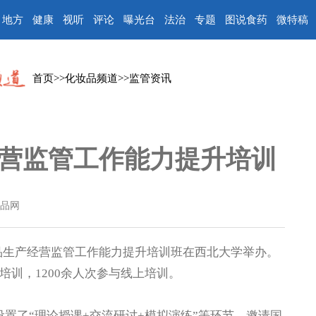
地方
健康
视听
评论
曝光台
法治
专题
图说食药
微特稿
首页
>>
化妆品频道
>>
监管资讯
营监管工作能力提升培训
品网
品生产经营监管工作能力提升培训班在西北大学举办。
培训，1200余人次参与线上培训。
置了“理论授课+交流研讨+模拟演练”等环节，邀请国