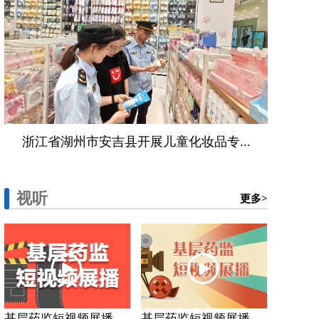
浙江省湖州市安吉县开展儿童化妆品专...
视听
更多>
基层药监短视频展播...
基层药监短视频展播...