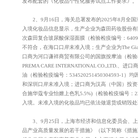
发布配套的《化妆品个性化服务试点工作要求》。
2、9月16日，海关总署发布的2025年8月全
入境化妆品信息显示，生产企业为森田药妆股份有
次森田复合玻尿酸保湿面膜（检验检疫编号：64092025100
不符合，在海口口岸未准入境；生产企业为The Gia Food and 
口商为河口谦祥商贸有限公司的国旗按摩油（检验检疫编号
PREMA CARE INTERNATIONAL CO.,LT
油（检验检疫编号：53452025145030459
和深圳口岸未准入境；进口商为汉高（中国）投资有
合施华蔻专业怡嬗上色乳5.5%)（检验检疫编号：225
入境。未准入境的化妆品均已依法做退货或销毁处
3、9月25日，上海市经济和信息化委员会、上
品产业高质量发展的若干措施》（以下简称《措施