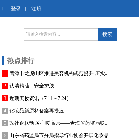
+
登录
注册
|
搜索
热点排行
鹰潭市龙虎山区推进美容机构规范提升 压实...
认清精油 安全护肤
近期美妆资讯（7.11～7.24）
化妆品新原料备案再提速
政社企联动 爱心暖高原——青海省药监局联...
山东省药监局五分局指导行业协会开展化妆品...