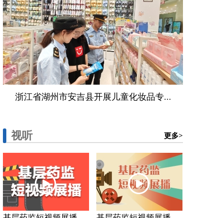
浙江省湖州市安吉县开展儿童化妆品专...
视听
更多>
基层药监短视频展播...
基层药监短视频展播...