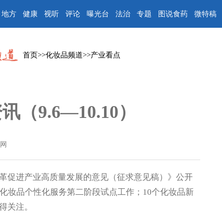
地方
健康
视听
评论
曝光台
法治
专题
图说食药
微特稿
首页
>>
化妆品频道
>>
产业看点
（9.6—10.10）
网
促进产业高质量发展的意见（征求意见稿）》公开
化妆品个性化服务第二阶段试点工作；10个化妆品新
得关注。