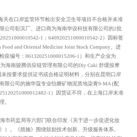
国海关在口岸监管环节检出安全卫生等项目不合格并未准
限公司彰滨厂、进口商为海南华设科技有限公司的2批
0010542-1；640920251000010542-2）因标签
Oriental Medicine Joint Stock Company、进
：861320251000015206-1）和生产企业为
D.、进口商为海南骏腾供应链管理有限公司的Diy Caki 舒缓按摩
3-1）均因未按要求提供证书或合格证明材料，分别在昆明口岸
限公司的施华蔻专业怡嬗矿物泥质地染膏9-MA (配
120251000012482-1）因货证不符，在上海口岸未准
理。
海市药监局等六部门联合印发《关于进一步促进化妆
》）。《措施》围绕鼓励技术创新、升级服务体系、