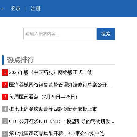
+
登录
注册
|
搜索
热点排行
2025年版《中国药典》网络版正式上线
医疗器械网络销售监督管理办法修订草案公开...
每周医药看点（7月20日—26日）
椒七止痛凝胶贴膏等四款创新药获批上市
CDE公开征求ICH《M15：模型引导的药物研发...
第12批国家药品集采开标，327家企业拟中选