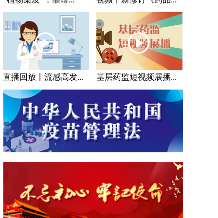
直播回放丨流感高发...
基层药监短视频展播...