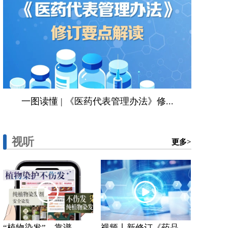
一图读懂 | 《医药代表管理办法》修...
视听
更多>
“植物染发”，靠谱...
视频丨新修订《药品...