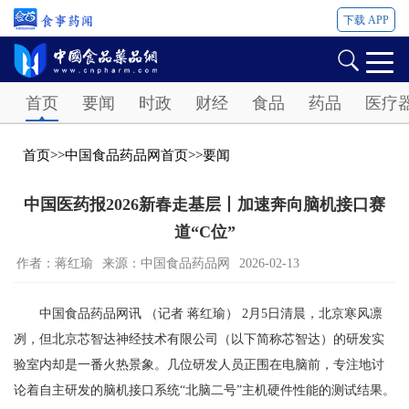
下载 APP
Password
首页
要闻
时政
财经
食品
药品
医疗
首页
>>
中国食品药品网首页
>>
要闻
中国医药报2026新春走基层丨加速奔向脑机接口赛
道“C位”
作者：蒋红瑜
来源：中国食品药品网
2026-02-13
中国食品药品网讯 （记者 蒋红瑜） 2月5日清晨，北京寒风凛
冽，但北京芯智达神经技术有限公司（以下简称芯智达）的研发实
验室内却是一番火热景象。几位研发人员正围在电脑前，专注地讨
论着自主研发的脑机接口系统“北脑二号”主机硬件性能的测试结果。