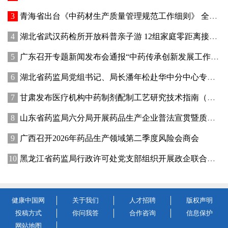
青海省出台《中药材生产质量管理规范工作细则》 全面强化中药材质量源头管控
湖北省武汉药检所开放科普亲子游 12组家庭零距离接触药品检验
广东召开专题新闻发布会通报“中药传承创新发展工作成效”
湖北省药监局党组书记、局长潘年松赴华中分中心专题调研全面从严治党工作 强调以高质量党建引领药监事业行稳致远
甘肃发布医疗机构中药制剂配制工艺研究技术指南（试行）
山东省药监局六分局开展药品生产企业普法宣贯暨质量管理提升座谈交流活动
广西召开2026年药品生产领域第二季度风险会商会
黑龙江省药监局行政许可处党支部组织开展政企联合主题党日活动
健康中国网
关于我们
人才招聘
版权声明
投稿方式
你问我答
合作咨询
信息保护
网站地图