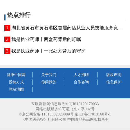
热点排行
湖北省黄石市黄石港区首届药店从业人员技能服务竞赛成功举办
我是执业药师丨两盒药背后的叮嘱
我是执业药师丨一张处方背后的守护
健康中国网
关于我们
人才招聘
版权声明
投稿方式
你问我答
合作咨询
信息保护
网站地图
互联网新闻信息服务许可证10120170033
网络出版服务许可证（京）字082号
©京公网安备 11010802023089号 京ICP备17013160号-1
《中国医药报》社有限公司 中国食品药品网版权所有