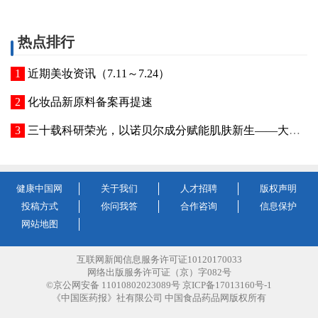
热点排行
近期美妆资讯（7.11～7.24）
化妆品新原料备案再提速
三十载科研荣光，以诺贝尔成分赋能肌肤新生——大连富勒烯药业深耕美业，打通生美医美全链路 富勒烯获得诺贝尔奖三十周年庆典
健康中国网
关于我们
人才招聘
版权声明
投稿方式
你问我答
合作咨询
信息保护
网站地图
互联网新闻信息服务许可证10120170033
网络出版服务许可证（京）字082号
©京公网安备 11010802023089号 京ICP备17013160号-1
《中国医药报》社有限公司 中国食品药品网版权所有