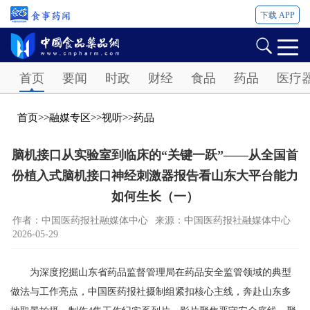
下载 APP
Password
首页
要闻
时政
财经
食品
药品
医疗
首页
>>
融媒专区
>>
视听
>>
药品
脑机接口从实验室到临床的“关键一跃”——从全国首
份植入式脑机接口神经刺激器报告看山东大平台能力
如何生长（一）
作者：中国医药报社融媒体中心
来源：中国医药报社融媒体中心
2026-05-29
为深度挖掘山东省药品监督管理局在药品安全监管领域的典型
做法与工作亮点，中国医药报社摄制组紧扣核心主线，奔赴山东多