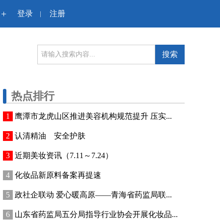
+
登录
注册
|
搜索
热点排行
鹰潭市龙虎山区推进美容机构规范提升 压实...
认清精油 安全护肤
近期美妆资讯（7.11～7.24）
化妆品新原料备案再提速
政社企联动 爱心暖高原——青海省药监局联...
山东省药监局五分局指导行业协会开展化妆品...