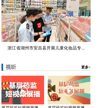
浙江省湖州市安吉县开展儿童化妆品专...
视听
更多>
基层药监短视频展播...
基层药监短视频展播...