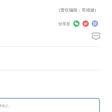
(责任编辑：常靖婕)
分享至