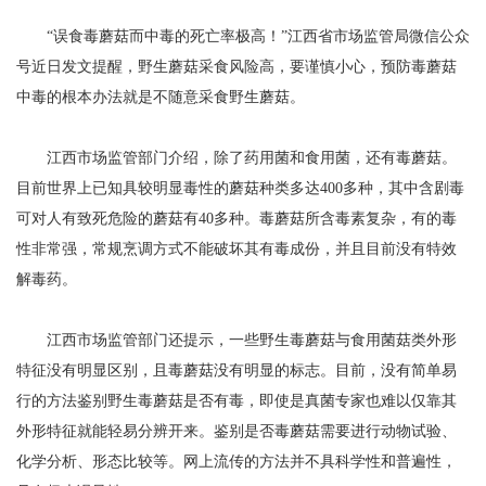
“误食毒蘑菇而中毒的死亡率极高！”江西省市场监管局微信公众
号近日发文提醒，野生蘑菇采食风险高，要谨慎小心，预防毒蘑菇
中毒的根本办法就是不随意采食野生蘑菇。
江西市场监管部门介绍，除了药用菌和食用菌，还有毒蘑菇。
目前世界上已知具较明显毒性的蘑菇种类多达400多种，其中含剧毒
可对人有致死危险的蘑菇有40多种。毒蘑菇所含毒素复杂，有的毒
性非常强，常规烹调方式不能破坏其有毒成份，并且目前没有特效
解毒药。
江西市场监管部门还提示，一些野生毒蘑菇与食用菌菇类外形
特征没有明显区别，且毒蘑菇没有明显的标志。目前，没有简单易
行的方法鉴别野生毒蘑菇是否有毒，即使是真菌专家也难以仅靠其
外形特征就能轻易分辨开来。鉴别是否毒蘑菇需要进行动物试验、
化学分析、形态比较等。网上流传的方法并不具科学性和普遍性，