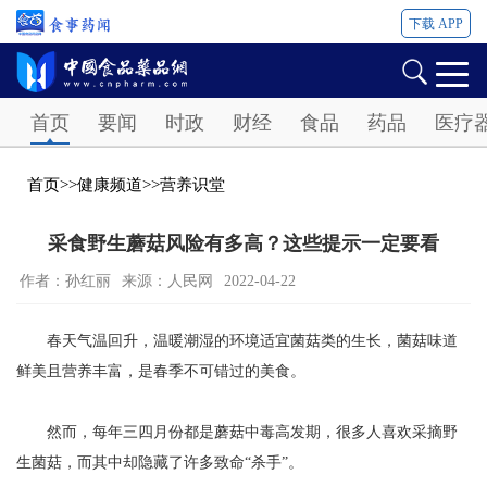
下载 APP
Password
首页
要闻
时政
财经
食品
药品
医疗
首页
>>
健康频道
>>
营养识堂
采食野生蘑菇风险有多高？这些提示一定要看
作者：孙红丽
来源：人民网
2022-04-22
春天气温回升，温暖潮湿的环境适宜菌菇类的生长，菌菇味道
鲜美且营养丰富，是春季不可错过的美食。
然而，每年三四月份都是蘑菇中毒高发期，很多人喜欢采摘野
生菌菇，而其中却隐藏了许多致命“杀手”。