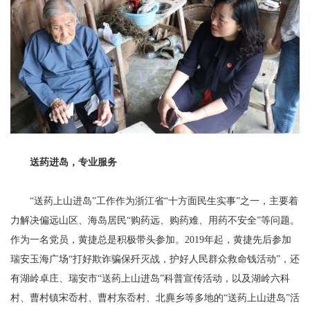
送药进岛，专业服务
“送药上山进岛”工作作为浙江省“十方面民生实事”之一，主要着
力解决偏远山区、海岛居民“购药远、购药难、用药不安全”等问题。
作为一名党员，黄捷总是积极带头参加。2019年起，黄捷先后参加
瑞安玉海广场“打好欺诈骗保歼灭战，护好人民群众救命钱活动”，还
有湖岭卓庄、瑞安市“送药上山进岛”科普宣传活动，以及湖岭六科
村、曹村镇宋岙村、曹村东岙村、北麂乡等多地的“送药上山进岛”活