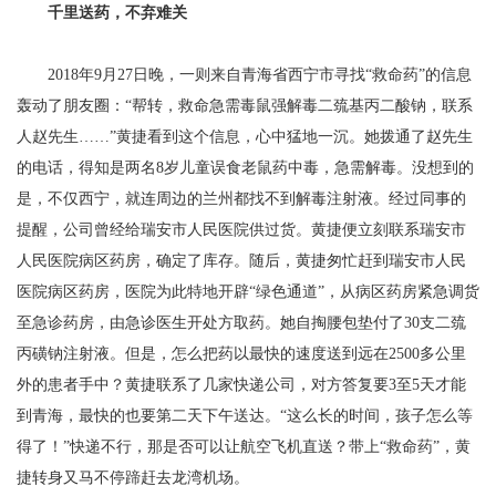
千里送药，不弃难关
2018年9月27日晚，一则来自青海省西宁市寻找“救命药”的信息
轰动了朋友圈：“帮转，救命急需毒鼠强解毒二巯基丙二酸钠，联系
人赵先生……”黄捷看到这个信息，心中猛地一沉。她拨通了赵先生
的电话，得知是两名8岁儿童误食老鼠药中毒，急需解毒。没想到的
是，不仅西宁，就连周边的兰州都找不到解毒注射液。经过同事的
提醒，公司曾经给瑞安市人民医院供过货。黄捷便立刻联系瑞安市
人民医院病区药房，确定了库存。随后，黄捷匆忙赶到瑞安市人民
医院病区药房，医院为此特地开辟“绿色通道”，从病区药房紧急调货
至急诊药房，由急诊医生开处方取药。她自掏腰包垫付了30支二巯
丙磺钠注射液。但是，怎么把药以最快的速度送到远在2500多公里
外的患者手中？黄捷联系了几家快递公司，对方答复要3至5天才能
到青海，最快的也要第二天下午送达。“这么长的时间，孩子怎么等
得了！”快递不行，那是否可以让航空飞机直送？带上“救命药”，黄
捷转身又马不停蹄赶去龙湾机场。