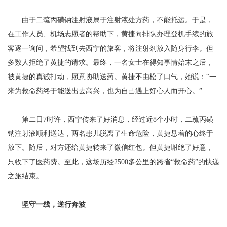
由于二巯丙磺钠注射液属于注射液处方药，不能托运。于是，
在工作人员、机场志愿者的帮助下，黄捷向排队办理登机手续的旅
客逐一询问，希望找到去西宁的旅客，将注射剂放入随身行李。但
多数人拒绝了黄捷的请求。最终，一名女士在得知事情始末之后，
被黄捷的真诚打动，愿意协助送药。黄捷不由松了口气，她说：“一
来为救命药终于能送出去高兴，也为自己遇上好心人而开心。”
第二日7时许，西宁传来了好消息，经过近8个小时，二巯丙磺
钠注射液顺利送达，两名患儿脱离了生命危险，黄捷悬着的心终于
放下。随后，对方还给黄捷转来了微信红包。但黄捷谢绝了好意，
只收下了医药费。至此，这场历经2500多公里的跨省“救命药”的快递
之旅结束。
坚守一线，逆行奔波