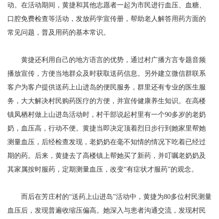
动。在活动期间，黄捷和其他志愿者一起为市民进行血压、血糖、
口腔免费检查等活动，发放药学宣传册，帮助老人解答用药方面的
常见问题，普及用药的基本常识。
黄捷还利用自己的地方语言的优势，通过村广播方言专题音频
播放宣传，方便当地群众及时获取送药信息。另外建立微信群联系
客户为客户提供送药上山进岛的便民服务，群里还有专业的医生服
务，大大解决村民购药医疗的方便，并宣传健康养生知识。在高楼
镇凤栖村做上山进岛活动时，村干部说起村里有一个90多岁的老奶
奶，血压高，行动不便。黄捷当即决定顶着烈日步行到她家里帮她
测量血压，后经检查发现，老奶奶在毫不知情的情况下吃着已经过
期的药。后来，黄捷去了高楼镇上帮她买了新药，并叮嘱老奶奶及
其家属按时服药，定期测量血压，改变“有症状才服药”的观念。
而后在芳庄村的“送药上山进岛”活动中，黄捷为80多位村民测量
血压后，发现普遍收缩压偏高。她深入与患者沟通交流，发现村民