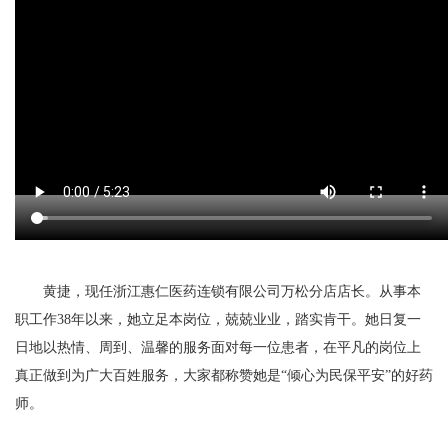
黄捷，现任浙江惠仁医药连锁有限公司万松分店店长。从事本
职工作38年以来，她立足本岗位，兢兢业业，踏实肯干。她日复一
日地以热情、周到、温馨的服务面对每一位患者，在平凡的岗位上
真正做到为广大百姓服务，大家都称赞她是“倾心为民保平安”的好药
师。