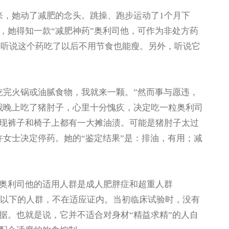
近来，她动了减肥的念头。跳操、跑步运动了1个月下
，她得知一款“减肥神药”奥利司他，可作为非处方药
，听说这个药吃了以后不用节食也能瘦。另外，听说它
完火锅或油腻食物，我就来一颗。”然而事与愿违，
我晚上吃了猪肘子，心里十分愧疚，决定吃一粒奥利司
现裤子和椅子上都有一大摊油渍。可能是猪肘子太过
许女士决定停药。她的“鉴定结果”是：排油，有用；减
利司他的适用人群是成人肥胖症和超重人群
在24以下的人群，不在适应证内。当初临床试验时，没有
据。也就是说，它并不适合对身材“精益求精”的人自