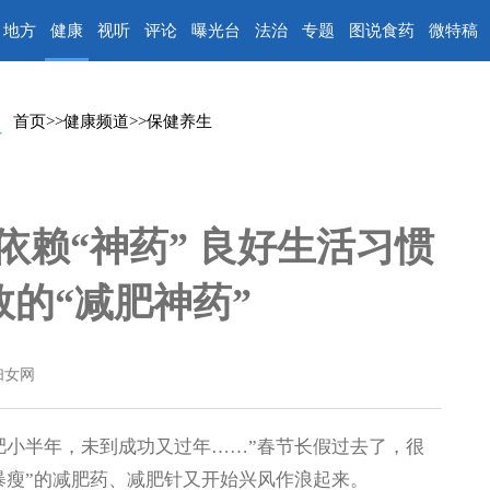
地方
健康
视听
评论
曝光台
法治
专题
图说食药
微特稿
首页
>>
健康频道
>>
保健养生
赖“神药” 良好生活习惯
的“减肥神药”
妇女网
小半年，未到成功又过年……”春节长假过去了，很
暴瘦”的减肥药、减肥针又开始兴风作浪起来。