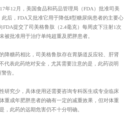
年12月，美国食品和药品管理局（FDA）批准司美
此后，FDA又批准它用于降低Ⅱ型糖尿病患者的主要心
向FDA提交了司美格鲁肽（2.4毫克）每周皮下注射1次
未被批准用于治疗单纯超重及肥胖患者。
降糖药相比，司美格鲁肽存在胃肠道反应轻、肝肾
并不代表此药绝对安全，尤其需要注意的是，此药说明
框警告。
研究少，具体使用还需要咨询专科医生或专业临床
体重成年肥胖患者的确有一定的减重效果，但对体重
是，此药的远期危害仍不十分明确。