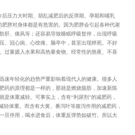
后压力大时期、胡乱减肥后的反弹期、孕期和哺乳
的肥胖对身体都是有危害的。因为肥胖会引起各种代谢
肪肝、痛风等；还容易导致睡眠呼吸暂停，出现呼吸
压、冠心病、心绞痛、脑卒中，甚至出现猝死。不好
、过量摄入水果和高热量食物、经常性的熬夜、不喜
速年轻化的趋势严重影响着现代人的健康。很多人
肥药的原理都是一样的，那就是燃烧脂肪，加速新陈
就是体重减轻。可事实上，含有“利尿剂”的减肥药，
快减轻体重。而含有大黄、番泻叶等腹泻作用的减肥药，
一旦停用，喝水进食后，体重反弹势如破竹。所以大