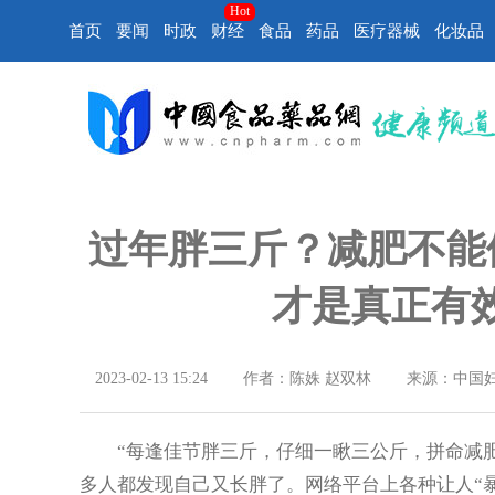
Hot
首页
要闻
时政
财经
食品
药品
医疗器械
化妆品
过年胖三斤？减肥不能依
才是真正有效
2023-02-13 15:24
作者：陈姝 赵双林
来源：中国
“每逢佳节胖三斤，仔细一瞅三公斤，拼命减肥
多人都发现自己又长胖了。网络平台上各种让人“