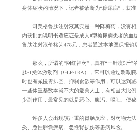
身体症状的情况下，记者被诊断为“糖尿病”，获
司美格鲁肽注射液其实是一种降糖药，没有相应
内获批的说明书适应证是成人Ⅱ型糖尿病患者的血糖控
鲁肽注射液价格为478元，患者通过本地医保报销
那么，所谓的“网红神药”，真有“一针瘦5斤”
肽-1受体激动剂（GLP-1RA），它可以通过刺
时也有减慢胃排空、抑制食欲等作用，可以达到减
一些体重基数本就不大的爱美人士，有相当大比例
少副作用，最常见的就是恶心、腹泻、呕吐、便秘
许多人会出现较严重的胃肠反应，对药物无法耐
炎、急性胆囊疾病、急性肾损伤等患病风险。