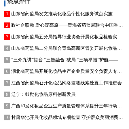
热点排行
山东省药监局发文推动化妆品个性化服务试点实施
政社企联动 爱心暖高原——青海省药监局联合中国香料香精化妆品工业协会开展公益捐赠活动
山东省药监局五分局指导行业协会开展化妆品检验实操专项培训
山东省药监局二分局联合青岛高新区管委开展化妆品新原料注册备案赋能专题交流活动
“三介九讲”搭台 “三链融合”破局 “三项举措”护航——青海高原特色化妆品原料产业迈出实质性步伐
湖北省药监局开展化妆品生产企业质量安全负责人专题培训暨现场观摩活动
江西省药监局召开化妆品网络监测线索处置工作推进会
辽宁：鼓励化妆品原料创新发展
广西印发化妆品企业生产质量管理体系提升三年行动方案
甘肃华池开展化妆品领域专项检查 守护群众美丽消费安全