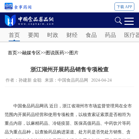
下载 APP
Password
首页
要闻
时政
财经
食品
药品
医疗
首页
>>
融媒专区
>>
图说医药
>>
图片
浙江湖州开展药品销售专项检查
作者：孙建新 金聪
来源：中国食品药品网
2024-04-24
中国食品药品网讯 近日，浙江省湖州市市场监督管理局在全市
范围内开展药品经营和使用专项检查，以核查索证索票是否相符为
重点内容，以麻精药品、冷链疫苗、医保高值药品、中药饮片等药
品为重点品种，以查验药品购进渠道、处方药是否凭处方销售、含