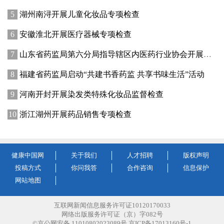
湖州南浔开展儿童化妆品专项检查
安徽淮北开展医疗器械专项检查
山东省药监局第六分局指导辖区内医药行业协会开展中药材鉴别实训活动
福建省药监局启动“共建书香药监 共享书味生活”活动
河南开封开展染发类特殊化妆品监督检查
浙江湖州开展药品销售专项检查
健康中国网
关于我们
人才招聘
版权声明
投稿方式
你问我答
合作咨询
信息保护
网站地图
互联网新闻信息服务许可证10120170033
网络出版服务许可证（京）字082号
©京公网安备 11010802023089号 京ICP备17013160号-1