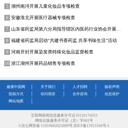
湖州南浔开展儿童化妆品专项检查
安徽淮北开展医疗器械专项检查
山东省药监局第六分局指导辖区内医药行业协会开展中药材鉴别实训活动
福建省药监局启动“共建书香药监 共享书味生活”活动
河南开封开展染发类特殊化妆品监督检查
浙江湖州开展药品销售专项检查
健康中国网
关于我们
人才招聘
版权声明
投稿方式
你问我答
合作咨询
信息保护
网站地图
互联网新闻信息服务许可证10120170033
网络出版服务许可证（京）字082号
©京公网安备 11010802023089号 京ICP备17013160号-1