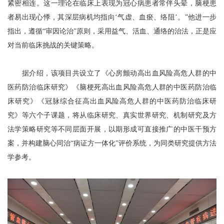
紧密相连。这一理论在临床上表现为冠心病患者常伴头晕，脑梗患
者易出现心悸，其深层病机均指向‘气虚、血瘀、络阻’。”他进一步
指出，遵循“审因论治”原则，采用益气、活血、通络的治法，正是应
对当前临床挑战的关键策略。
据介绍，该项目共设立了《心房颤动高出血风险高危人群的中
医药防治临床研究》《脑梗死高出血风险高危人群的中医药防治临
床研究》《冠脉综合征高出血风险高危人群的中医药防治临床研
究》等六个子课题，将从临床研究、真实世界研究、机制研究及方
法学策略研究等不同层面开展，以期形成可直接推广的中医干预方
案，并构建脑心同治“病证方一体化”评价系统，为同类研究提供方法
学参考。