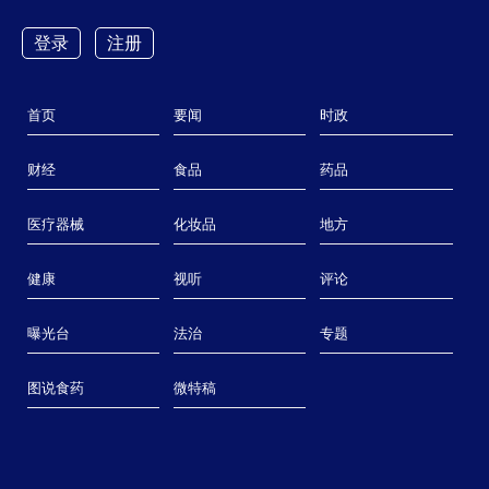
下载 APP
登录
注册
首页
要闻
时政
财经
食品
药品
首页
要闻
时政
财经
食品
药品
医疗
医疗器械
化妆品
地方
首页
>>
化妆品频道
>>
要闻
健康
视听
评论
首页
>>
化妆品频道
>>
要闻
曝光台
法治
专题
登录
广东 全面提升化妆品安全治理效能
图说食药
微特稿
2026-05-07
作者：
来源：中国医药报
近年来，广东省药监局始终坚持以人民为中心，紧扣标准建设、风险
防控、严打违法行为等重点工作，不断创新监管方式，全力筑牢化妆品安