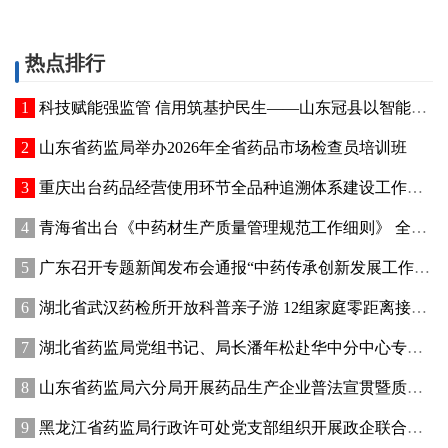
热点排行
科技赋能强监管 信用筑基护民生——山东冠县以智能管控提质“两定机构”医保服务能力
山东省药监局举办2026年全省药品市场检查员培训班
重庆出台药品经营使用环节全品种追溯体系建设工作方案
青海省出台《中药材生产质量管理规范工作细则》 全面强化中药材质量源头管控
广东召开专题新闻发布会通报“中药传承创新发展工作成效”
湖北省武汉药检所开放科普亲子游 12组家庭零距离接触药品检验
湖北省药监局党组书记、局长潘年松赴华中分中心专题调研全面从严治党工作 强调以高质量党建引领药监事业行稳致远
山东省药监局六分局开展药品生产企业普法宣贯暨质量管理提升座谈交流活动
黑龙江省药监局行政许可处党支部组织开展政企联合主题党日活动