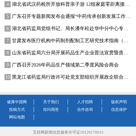
湖北省武汉药检所开放科普亲子游 12组家庭零距离接触药品检验
广东召开专题新闻发布会通报“中药传承创新发展工作成效”
湖北省药监局党组书记、局长潘年松赴华中分中心专题调研全面从严治党工作 强调以高质量党建引领药监事业行稳致远
甘肃发布医疗机构中药制剂配制工艺研究技术指南（试行）
山东省药监局六分局开展药品生产企业普法宣贯暨质量管理提升座谈交流活动
广西召开2026年药品生产领域第二季度风险会商会
黑龙江省药监局行政许可处党支部组织开展政企联合主题党日活动
健康中国网
关于我们
人才招聘
版权声明
投稿方式
你问我答
合作咨询
信息保护
网站地图
互联网新闻信息服务许可证10120170033