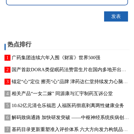
热点排行
广药集团连续六年入围《财富》世界500强
国产首款DORA类促眠药法赞雷生片在国内多地开出首张处方
锚定“心”定位 擦亮“心”品牌 津药达仁堂持续发力心脑健康赛道
相关产品“一女二嫁” 同源康与汇宇制药互诉公堂
10.62亿元清仓乐福思 人福医药彻底剥离两性健康业务
解码致病通路 加快研发突破 ——中枢神经系统疾病创新疗法前沿进展与市场洞察
基药目录更新重塑准入评价体系 六大方向发力构筑品种竞争优势