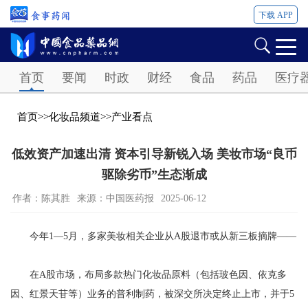
下载 APP
Password
首页
要闻
时政
财经
食品
药品
医疗
首页
>>
化妆品频道
>>
产业看点
低效资产加速出清 资本引导新锐入场 美妆市场“良币
驱除劣币”生态渐成
作者：陈其胜
来源：中国医药报
2025-06-12
今年1—5月，多家美妆相关企业从A股退市或从新三板摘牌——
在A股市场，布局多款热门化妆品原料（包括玻色因、依克多
因、红景天苷等）业务的普利制药，被深交所决定终止上市，并于5