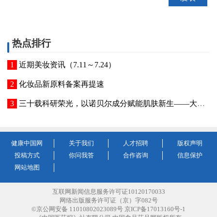
热点排行
近期美妆资讯（7.11～7.24）
化妆品新原料备案再提速
三十载科研荣光，以诺贝尔成分赋能肌肤新生——大连富勒烯药业深耕美业，打通生美医美全链路 富勒烯获得诺贝尔奖三十周年庆典
健康中国网
关于我们
人才招聘
版权声明
投稿方式
你问我答
合作咨询
信息保护
网站地图
互联网新闻信息服务许可证10120170033
网络出版服务许可证（京）字082号
©京公网安备 11010802023089号 京ICP备17013160号-1