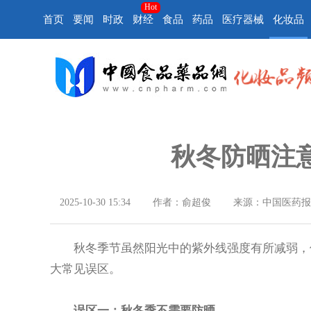
Hot
首页
要闻
时政
财经
食品
药品
医疗器械
化妆品
秋冬防晒注
2025-10-30 15:34
作者：俞超俊
来源：中国医药报
秋冬季节虽然阳光中的紫外线强度有所减弱，但
大常见误区。
误区一：秋冬季不需要防晒