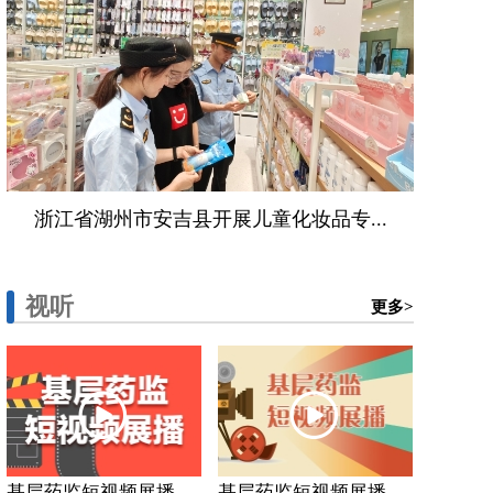
浙江省湖州市安吉县开展儿童化妆品专...
视听
更多>
基层药监短视频展播...
基层药监短视频展播...