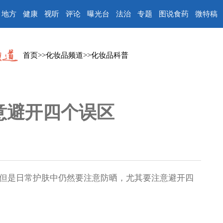
地方
健康
视听
评论
曝光台
法治
专题
图说食药
微特稿
首页
>>
化妆品频道
>>
化妆品科普
意避开四个误区
是日常护肤中仍然要注意防晒，尤其要注意避开四