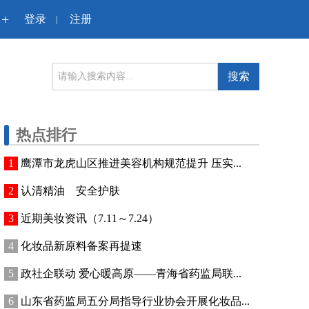
+
登录
注册
|
搜索
热点排行
鹰潭市龙虎山区推进美容机构规范提升 压实...
认清精油 安全护肤
近期美妆资讯（7.11～7.24）
化妆品新原料备案再提速
政社企联动 爱心暖高原——青海省药监局联...
山东省药监局五分局指导行业协会开展化妆品...