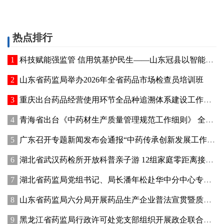
热点排行
科技赋能强监管 信用筑基护民生——山东冠县以智能管控提质“两定机构”医保服务能力
山东省药监局举办2026年全省药品市场检查员培训班
重庆出台药品经营使用环节全品种追溯体系建设工作方案
青海省出台《中药材生产质量管理规范工作细则》 全面强化中药材质量源头管控
广东召开专题新闻发布会通报“中药传承创新发展工作成效”
湖北省武汉药检所开放科普亲子游 12组家庭零距离接触药品检验
湖北省药监局党组书记、局长潘年松赴华中分中心专题调研全面从严治党工作 强调以高质量党建引领药监事业行稳致远
山东省药监局六分局开展药品生产企业普法宣贯暨质量管理提升座谈交流活动
黑龙江省药监局行政许可处党支部组织开展政企联合主题党日活动