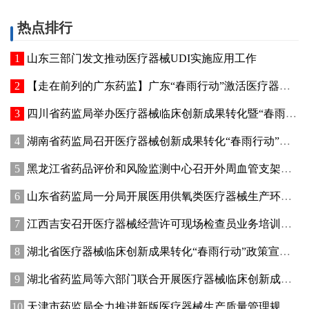
热点排行
山东三部门发文推动医疗器械UDI实施应用工作
【走在前列的广东药监】广东“春雨行动”激活医疗器械创新动能
四川省药监局举办医疗器械临床创新成果转化暨“春雨行动”宣贯培训会
湖南省药监局召开医疗器械创新成果转化“春雨行动”推进会
黑龙江省药品评价和风险监测中心召开外周血管支架不良事件术语研讨会
山东省药监局一分局开展医用供氧类医疗器械生产环节专项检查
江西吉安召开医疗器械经营许可现场检查员业务培训暨廉政纪律教育会议
湖北省医疗器械临床创新成果转化“春雨行动”政策宣讲暨首批临床创新成果供需对接会在武汉举办
湖北省药监局等六部门联合开展医疗器械临床创新成果转化“春雨行动”
天津市药监局全力推进新版医疗器械生产质量管理规范落地实施