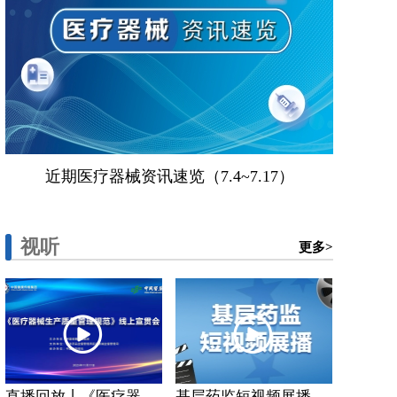
近期医疗器械资讯速览（7.4~7.17）
视听
更多>
直播回放丨《医疗器...
基层药监短视频展播...