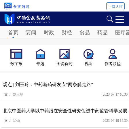
下载 APP
Password
首页
要闻
时政
财经
食品
药品
医疗
数字报
专题
图说食药
视听
作者联盟
观点 | 刘玉玲：中药新药研发应“两条腿走路”
文 /
刘玉玲
2023-07-17 10:30
北京中医药大学以中药潜在安全性研究促进中药监管科学发展
文 /
涂灿
2023-04-10 14:39