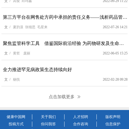
文 /
高俊 邱玮鑫
2022-09-29 11:22
第三方平台在网售处方药中承担的责任义务——浅析药品管理法实施条例修订草案征求意见稿药品网售监管条款
文 /
夏韵漾 张细思 毛星来
2022-07-26 14:21
聚焦监管科学工具 借鉴国际前沿经验 为药物研发及生命周期管理提供决策助力
文 /
黄哲 庞丽
2022-06-05 15:25
全力推进罕见病政策生态持续向好
文 /
杨悦
2022-02-28 09:28
点击加载更多
健康中国网
关于我们
人才招聘
版权声明
投稿方式
你问我答
合作咨询
信息保护