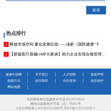
热点排行
释放市场空间 量化发展红线——浅析《国民健康“十五五”规划》医疗器械领域政策信号
【新版医疗器械GMP大家谈】助力企业实现合规管理主动升级——《医疗器械生产质量管理规范》质量保证章节解读
健康中国网
关于我们
人才招聘
版权声明
投稿方式
你问我答
合作咨询
信息保护
网站地图
互联网新闻信息服务许可证10120170033
网络出版服务许可证（京）字082号
©京公网安备 11010802023089号 京ICP备17013160号-1