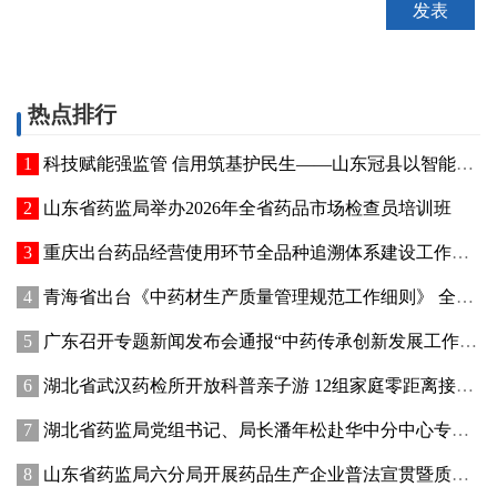
热点排行
科技赋能强监管 信用筑基护民生——山东冠县以智能管控提质“两定机构”医保服务能力
山东省药监局举办2026年全省药品市场检查员培训班
重庆出台药品经营使用环节全品种追溯体系建设工作方案
青海省出台《中药材生产质量管理规范工作细则》 全面强化中药材质量源头管控
广东召开专题新闻发布会通报“中药传承创新发展工作成效”
湖北省武汉药检所开放科普亲子游 12组家庭零距离接触药品检验
湖北省药监局党组书记、局长潘年松赴华中分中心专题调研全面从严治党工作 强调以高质量党建引领药监事业行稳致远
山东省药监局六分局开展药品生产企业普法宣贯暨质量管理提升座谈交流活动